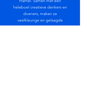
Hamel. Samen met een
heleboel creatieve denkers en
doeners, maken ze
veelkleurige en gelaagde
experiences om mensen net
even anders te laten kijken
naar de wereld om hen heen.
Samen met Reinier en Matthijs
maakte ik het merkverhaal en
het manifest van Spinner &
Langkous.