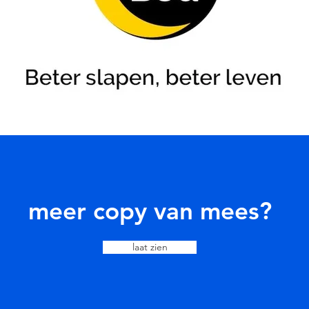
meer copy van mees?
laat zien