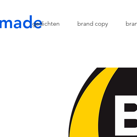
r made
gedichten
brand copy
bra