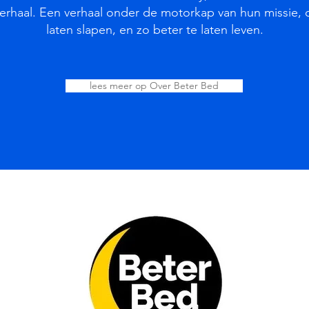
rhaal. Een verhaal onder de motorkap van hun missie,
laten slapen, en zo beter te laten leven.
lees meer op Over Beter Bed