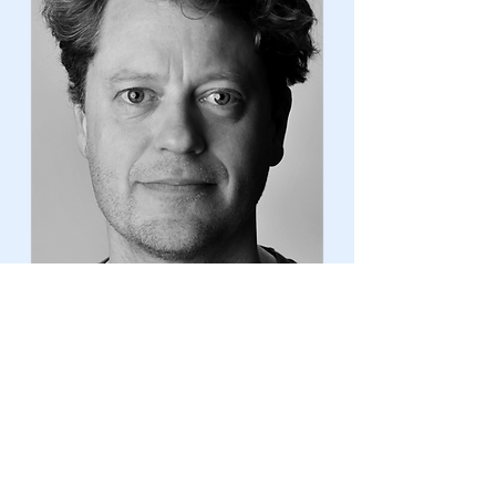
e-mail
meesvandermade @ hotmail.com